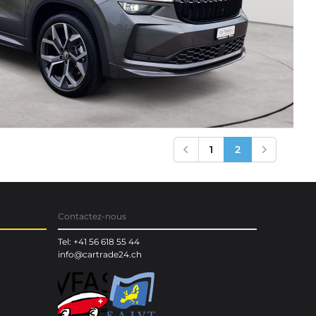
hBesichtigung &amp; Probefahrt: jederzeit
Herstellergarantie inklusive: 3 Jahre oder
st sorgenfrei unterwegs! Jetzt anrufen &amp;
056 618 55 44 Direkt bei uns in Wohlen –
önlich. Oder online reservieren auf:
1
2
Previous
Next
Contactez-nous
Tel: +41 56 618 55 44
info@cartrade24.ch