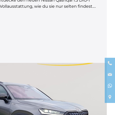
ntdecke den neuen Nissan Qashqai 1.3 DIG-T
ollausstattung, wie du sie nur selten findest.
te Technik – alles in einem SUV, der keine
stattungshighlights im Überblick:
n – sofort verfügbar!Komfort &amp; Design:
- &amp; Alcantara®-Ausstattung Elektrisch
 Sitzheizung vorne Lenkrad beheizbar Zwei-
ium-Metallic-Lackierung 19&#039;&#039;
dunkelte Seiten- &amp; Heckscheiben
 INTELLIGENT KEY SystemTechnik &amp;
#039; Head-Up-Display 12.3&#039;&#039;
om Services Bose® Premium Soundsystem
tives Smartphone-Ladegerät Apple CarPlay® +
onSicherheit &amp; Assistenz:
nkel-Assistent Spurhalte-Assistent Autonomer
tkollisionswarnung Stau-Assistent
erkehrszeichenerkennung Rückfahrkamera
ten Voll-LED-Scheinwerfer mit AFS Standort: Car
: Ringstrasse 26, 5610 WohlenTel.: 056 618 55