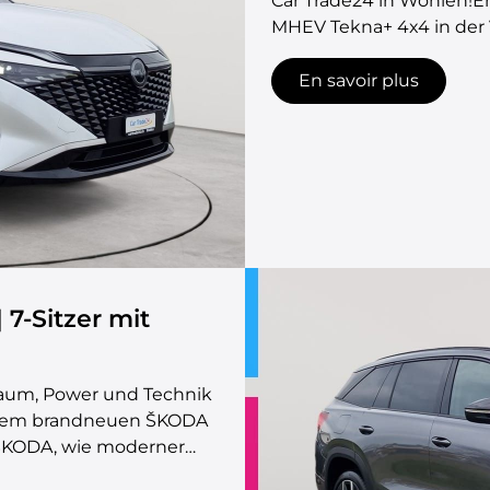
Car Trade24 in Wohlen!E
MHEV Tekna+ 4x4 in der V
Stil, Sicherheit und smar
Wünsche offenlässt. Aus
En savoir plus
Topausstattung! Neuwage
Panorama-Glasdach Leder
verstellbarer Fahrersitz
Farben-Lackierung Prem
Leichtmetallräder Abge
Elektrische Heckklappe
Multimedia: 10.8&#039;&
Touchscreen inkl. TomT
7-Sitzer mit
Digitalradio DAB+ Induk
AndroidAuto™ + Navigati
Abstandstempomat Totwi
Raum, Power und Technik
Notbrems-Assistent Fron
 dem brandneuen ŠKODA
Müdigkeitserkennung V
t ŠKODA, wie moderner
Einparkhilfe vorne + hin
 Fahrzeug vereint
Trade24 in WohlenAdresse