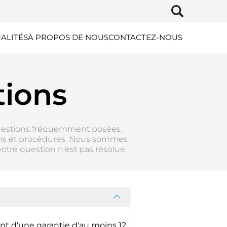
ALITÉS
À PROPOS DE NOUS
CONTACTEZ-NOUS
tions
questions fréquemment posées.
tions et procédures. Nous sommes
 votre question n'est pas
résolue.
nt d'une garantie d'au moins 12