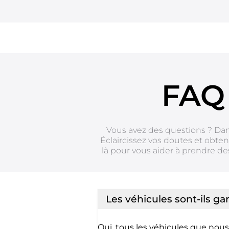
Car Trade24
FAQ 
Vous avez des questions ? Da
Éclaircissez vos doutes et obte
là pour vous aider à prendre des
Les véhicules sont-ils gar
Oui, tous les véhicules que nou