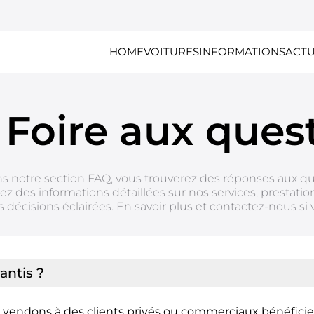
HOME
VOITURES
INFORMATIONS
ACTU
Foire aux ques
ns notre section FAQ, vous trouverez des réponses aux 
nez des informations détaillées sur nos services, presta
 décisions éclairées. En savoir plus et contactez-nous si
antis ?
s vendons à des clients privés ou commerciaux bénéficie