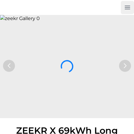
Op
Car Trade24
ZEEKR X 69kWh Long