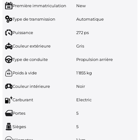
Première immatriculation
New
Type de transmission
Automatique
Puissance
272 ps
Couleur extérieure
Gris
Type de conduite
Propulsion arrière
Poids à vide
1’855 kg
Couleur intérieure
Noir
Carburant
Electric
Portes
5
Sièges
5
Kilometer
1 km