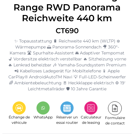
Range RWD Panorama
Reichweite 440 km
CT690
✨ Topausstattung 🔋 Reichweite 440 km (WLTP) ❄️
Wärmepumpe 🌅 Panorama-Sonnendach 🎥 360°-
Kamera 🛣️ Spurhalte-Assistent 🚘 Adaptiver Tempomat
💺 Vordersitze elektrisch verstellbar 🔥 Sitzheizung vorne
🔥 Lenkrad beheizbar 🎶 Yamaha-Soundsystem Premium
📲 Kabelloses Ladegerät für Mobiltelefone 📱 Apple
CarPlay® AndroidAutoTM Navi 💡 Full-LED-Scheinwerfer
🌈 Ambientebeleuchtung 🚪 Heckklappe elektrisch ⚙️ 19'
Leichtmetallräder 🛡️ 10 Jahre Garantie
Échange de
WhatsApp
Réserver un
Calculateur
Formulaire
véhicule
essai routier
de leasing
de contact