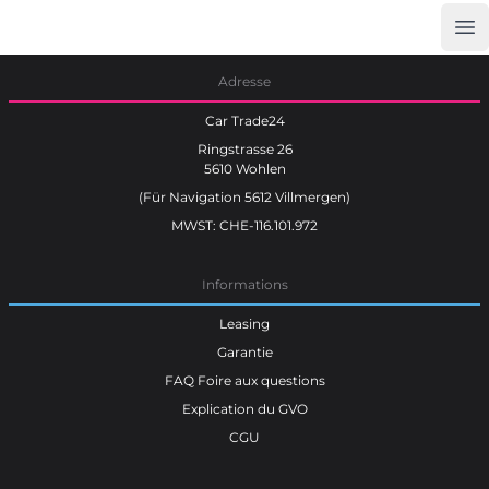
Op
Car Trade24
Adresse
Car Trade24
Ringstrasse 26
5610 Wohlen
(Für Navigation 5612 Villmergen)
MWST: CHE-116.101.972
Informations
Leasing
Garantie
FAQ Foire aux questions
Explication du GVO
CGU