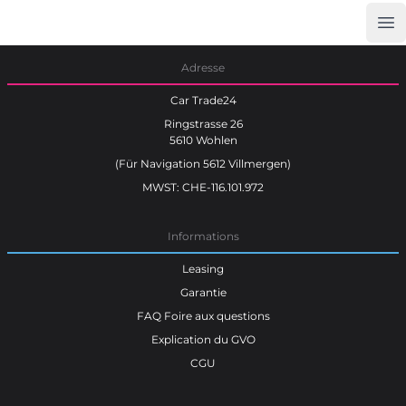
Op
Car Trade24
Adresse
Car Trade24
Ringstrasse 26
5610 Wohlen
(Für Navigation 5612 Villmergen)
MWST: CHE-116.101.972
Informations
Leasing
Garantie
FAQ Foire aux questions
Explication du GVO
CGU