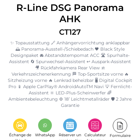
R-Line DSG Panorama
AHK
CT127
✨ Topausstattung 🔗 Anhängervorrichtung anklappbar
🌅 Panorama-Ausstell-/Schiebedach 🖤 Black Style
Designpaket 🚘 Abstandstempomat ACC 🛣️ Spurhalte-
Assistent 🔄 Spurwechsel-Assistent ↩️ Auspark-Assistent
🎥 Rückfahrkamera Rear View 🚸
Verkehrszeichenerkennung 🏁 Top-Sportsitze vorne 🔥
Sitzheizung vorne 🔥 Lenkrad beheizbar 🖥️ Digital Cockpit
Pro 📱 Apple CarPlay® AndroidAutoTM Navi 💡 Fernlicht-
Assistent 🔆 LED-Plus-Scheinwerfer 🌈
Ambientebeleuchtung ⚙️ 18’ Leichtmetallräder 🛡️ 2 Jahre
Garantie
Échange de
WhatsApp
Réserver un
Calculateur
Formulaire