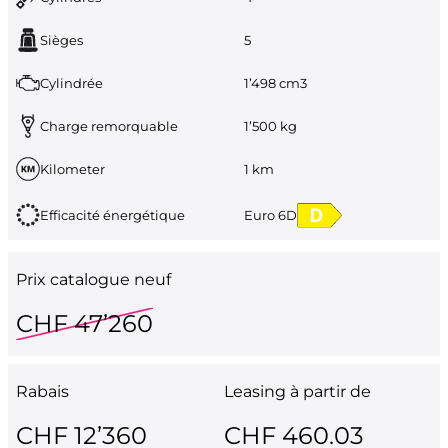
Sièges
5
Cylindrée
1’498 cm3
Charge remorquable
1’500 kg
Kilometer
1 km
Efficacité énergétique
Euro 6D
Prix catalogue neuf
CHF 47’260
Rabais
Leasing à partir de
CHF 12’360
CHF 460.03