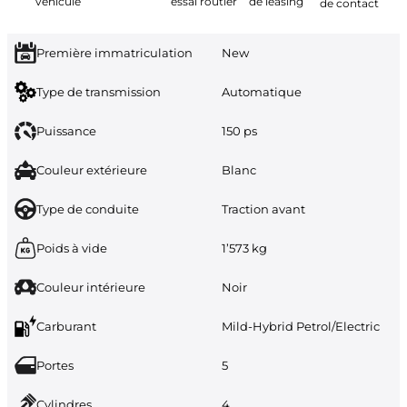
véhicule
essai routier
de leasing
de contact
Première immatriculation
New
Type de transmission
Automatique
Puissance
150 ps
Couleur extérieure
Blanc
Type de conduite
Traction avant
Poids à vide
1’573 kg
Couleur intérieure
Noir
Carburant
Mild-Hybrid Petrol/Electric
Portes
5
Cylindres
4