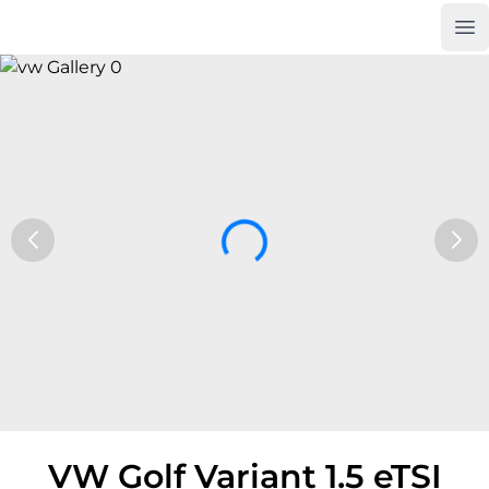
Op
Car Trade24
VW Golf Variant 1.5 eTSI