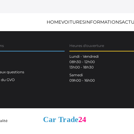
HOME
VOITURES
INFORMATIONS
ACTU
ns
Heures d'ouverture
Lundi - Vendredi
08h30 - 12h00
13h00 - 18h30
aux questions
Samedi
n du GVO
09h00 - 16h00
alité