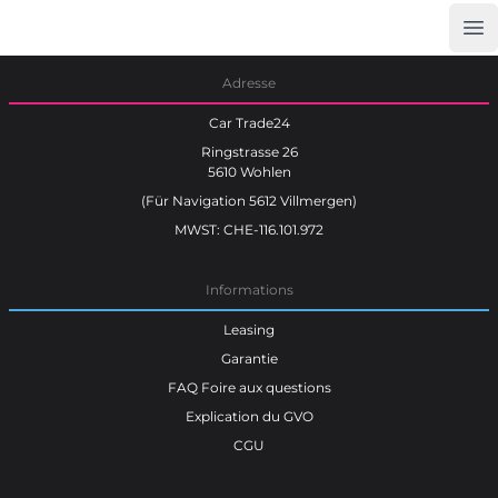
Op
Car Trade24
Adresse
Car Trade24
Ringstrasse 26
5610 Wohlen
(Für Navigation 5612 Villmergen)
MWST: CHE-116.101.972
Informations
Leasing
Garantie
FAQ Foire aux questions
Explication du GVO
CGU