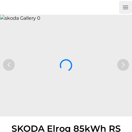
Op
Car Trade24
SKODA Elroq 85kWh RS