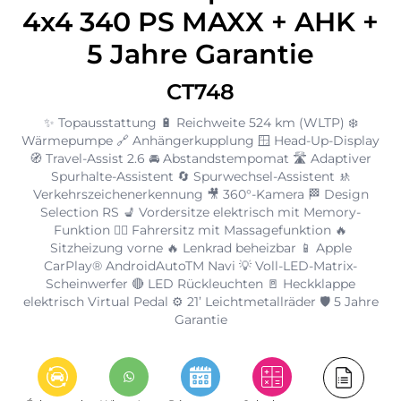
4x4 340 PS MAXX + AHK +
5 Jahre Garantie
CT748
✨ Topausstattung 🔋 Reichweite 524 km (WLTP) ❄️
Wärmepumpe 🔗 Anhängerkupplung 🪟 Head-Up-Display
🧭 Travel-Assist 2.6 🚘 Abstandstempomat 🛣️ Adaptiver
Spurhalte-Assistent 🔄 Spurwechsel-Assistent 🚸
Verkehrszeichenerkennung 🎥 360°-Kamera 🏁 Design
Selection RS 💺 Vordersitze elektrisch mit Memory-
Funktion 💆‍♂️ Fahrersitz mit Massagefunktion 🔥
Sitzheizung vorne 🔥 Lenkrad beheizbar 📱 Apple
CarPlay® AndroidAutoTM Navi 💡 Voll-LED-Matrix-
Scheinwerfer 🔴 LED Rückleuchten 🚪 Heckklappe
elektrisch Virtual Pedal ⚙️ 21’ Leichtmetallräder 🛡️ 5 Jahre
Garantie