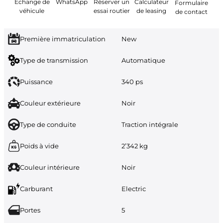
Échange de
WhatsApp
Réserver un
Calculateur
Formulaire
véhicule
essai routier
de leasing
de contact
Première immatriculation
New
Type de transmission
Automatique
Puissance
340 ps
Couleur extérieure
Noir
Type de conduite
Traction intégrale
Poids à vide
2’342 kg
Couleur intérieure
Noir
Carburant
Electric
Portes
5