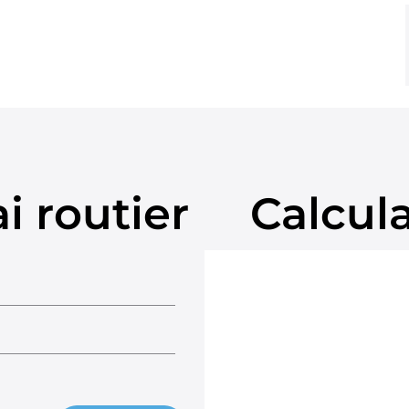
i routier
Calcul