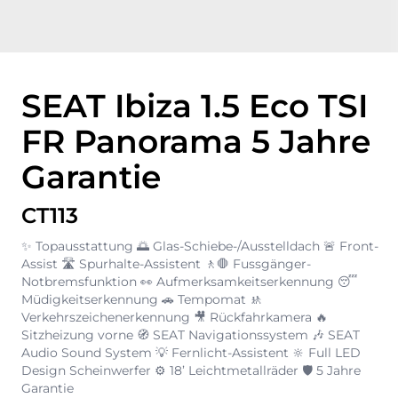
SEAT Ibiza 1.5 Eco TSI
FR Panorama 5 Jahre
Garantie
CT113
✨ Topausstattung 🌅 Glas-Schiebe-/Ausstelldach 🚨 Front-
Assist 🛣️ Spurhalte-Assistent 🚶🛑 Fussgänger-
Notbremsfunktion 👀 Aufmerksamkeitserkennung 😴
Müdigkeitserkennung 🚗 Tempomat 🚸
Verkehrszeichenerkennung 🎥 Rückfahrkamera 🔥
Sitzheizung vorne 🧭 SEAT Navigationssystem 🎶 SEAT
Audio Sound System 💡 Fernlicht-Assistent 🔆 Full LED
Design Scheinwerfer ⚙️ 18’ Leichtmetallräder 🛡️ 5 Jahre
Garantie