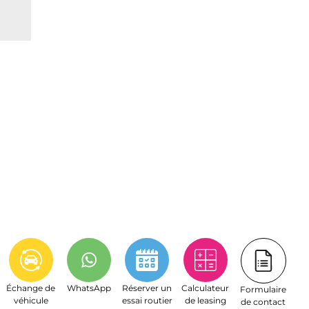
Échange de
WhatsApp
Réserver un
Calculateur
Formulaire
véhicule
essai routier
de leasing
de contact