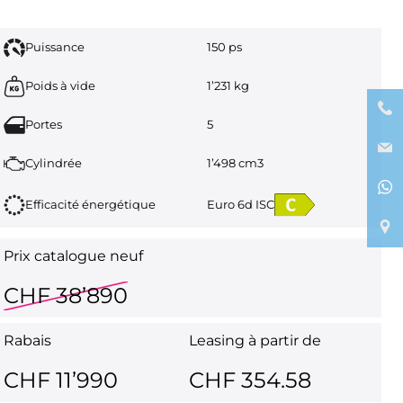
Puissance
150 ps
Poids à vide
1’231 kg
Portes
5
Cylindrée
1’498 cm3
Efficacité énergétique
Euro 6d ISC
Prix catalogue neuf
CHF 38’890
Rabais
Leasing à partir de
CHF 11’990
CHF 354.58