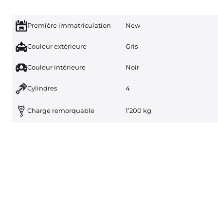
Première immatriculation
New
Couleur extérieure
Gris
Couleur intérieure
Noir
Cylindres
4
Charge remorquable
1’200 kg