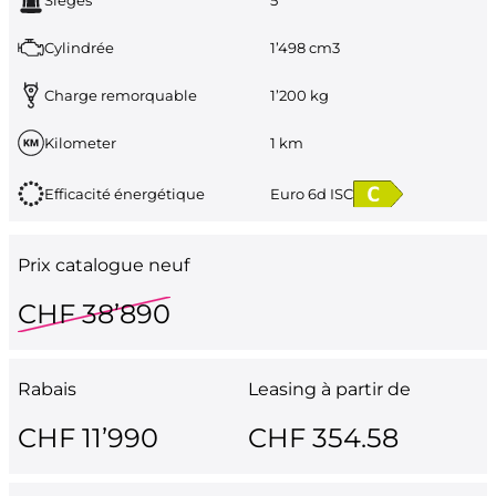
Cylindrée
1’498 cm3
Charge remorquable
1’200 kg
Kilometer
1 km
Efficacité énergétique
Euro 6d ISC
Prix catalogue neuf
CHF 38’890
Rabais
Leasing à partir de
CHF 11’990
CHF 354.58