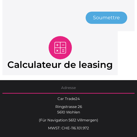
Soumettre
Calculateur de leasing
Adresse
Car Trade24
Ringstrasse 26
5610 Wohlen
(Für Navigation 5612 Villmergen)
MWST: CHE-116.101.972