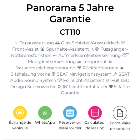
Panorama 5 Jahre
Garantie
CT110
✨ Topausstattung 🌅 Glas-Schiebe-/Ausstelldach 🚨
Front-Assist 🛣️ Spurhalte-Assistent 🚶🛑 Fussgänger-
Notbremsfunktion 👀 Aufmerksamkeitserkennung 😴
Müdigkeitserkennung 🚗 Tempomat 🚸
Verkehrszeichenerkennung 🎥 Rückfahrkamera 🔥
Sitzheizung vorne 🧭 SEAT Navigationssystem 🎶 SEAT
Audio Sound System 💡 Fernlicht-Assistent 🔆 Full LED
Design Scheinwerfer ⚙️ 18’ Leichtmetallräder 🛡️ 5 Jahre
Garantie
Échange de
WhatsApp
Réserver un
Calculateur
Formulaire
véhicule
essai routier
de leasing
de contact