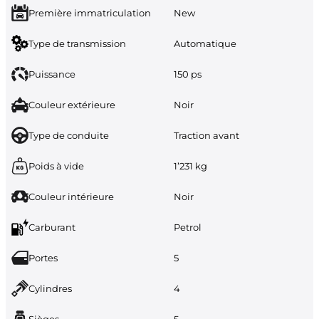
Première immatriculation
New
Type de transmission
Automatique
Puissance
150 ps
Couleur extérieure
Noir
Type de conduite
Traction avant
Poids à vide
1’231 kg
Couleur intérieure
Noir
Carburant
Petrol
Portes
5
Cylindres
4
Sièges
5