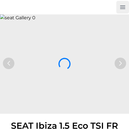
Op
Car Trade24
SEAT Ibiza 1.5 Eco TSI FR