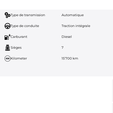
Type de transmission
Automatique
Type de conduite
Traction intégrale
Carburant
Diesel
Sièges
7
Kilometer
15’700 km