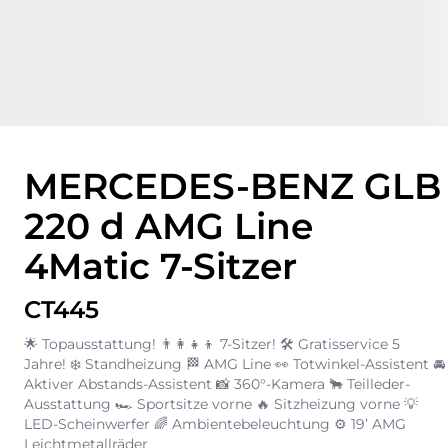
MERCEDES-BENZ GLB
220 d AMG Line
4Matic 7-Sitzer
CT445
🌟 Topausstattung! 👨‍👩‍👧‍👦 7-Sitzer! 🛠️ Gratisservice 5
Jahre! ❄️ Standheizung 🏁 AMG Line 👀 Totwinkel-Assistent 🚘
Aktiver Abstands-Assistent 📸 360°-Kamera 🐂 Teilleder-
Ausstattung 🏎️ Sportsitze vorne 🔥 Sitzheizung vorne 💡
LED-Scheinwerfer 🌈 Ambientebeleuchtung ⚙️ 19’ AMG
Leichtmetallräder