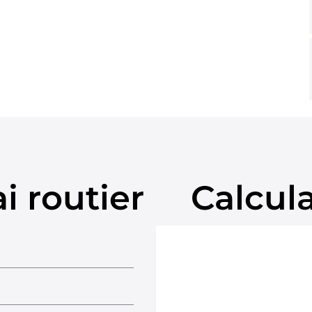
i routier
Calcul