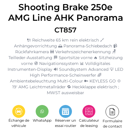
Shooting Brake 250e
AMG Line AHK Panorama
CT857
🔌 Reichweite 65 km rein elektrisch 🔗
Anhängevorrichtung 🌅 Panorama-Schiebedach 📹
Rückfahrkamera 🚧 Verkehrszeichenerkennung 🪑
Teilleder-Ausstattung 🏁 Sportsitze vorne 🔥 Sitzheizung
vorne 🧭 Navigationssystem 📊 Volldigitales
Instrumenten-Display 🔊 Soundsystem Advanced 💡 LED
High Performance-Scheinwerfer 🌈
Ambientebeleuchtung Multi-Colour 🔑 KEYLESS GO 💠
19' AMG Leichtmetallräder 🔁 Heckklappe elektrisch ;
MWST ausweisbar
Échange de
WhatsApp
Réserver un
Calculateur
Formulaire
véhicule
essai routier
de leasing
de contact