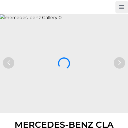
Op
Car Trade24
MERCEDES-BENZ CLA