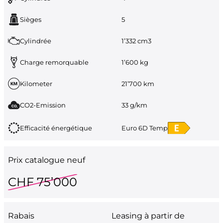
Sièges
5
Cylindrée
1’332 cm3
Charge remorquable
1’600 kg
Kilometer
21’700 km
CO2-Emission
33 g/km
Efficacité énergétique
Euro 6D Temp
Prix catalogue neuf
CHF 75’000
Rabais
Leasing à partir de