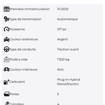
Première immatriculation
10.2023
Type de transmission
Automatique
Puissance
217 ps
Couleur extérieure
Argent
Type de conduite
Traction avant
Poids à vide
1’920 kg
Couleur intérieure
Noir
Plug-In Hybrid
Carburant
Petrol/Electric
Portes
5
Cylindres
4