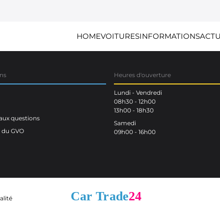
HOME
VOITURES
INFORMATIONS
ACTU
ns
Heures d'ouverture
Lundi - Vendredi
08h30 - 12h00
13h00 - 18h30
aux questions
Samedi
n du GVO
09h00 - 16h00
alité