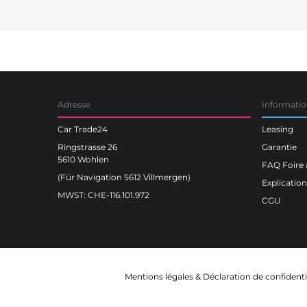
Car Trade24
Adresse
Informatio
Car Trade24
Leasing
Ringstrasse 26
Garantie
5610 Wohlen
FAQ Foire 
(Für Navigation 5612 Villmergen)
Explicatio
MWST: CHE-116.101.972
CGU
Mentions légales
&
Déclaration de confidenti