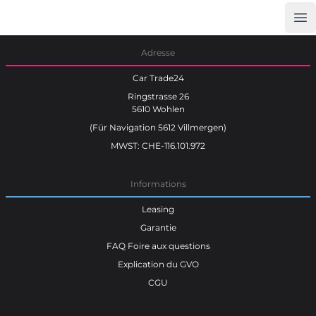
Op
Car Trade24
Adresse
Car Trade24
Ringstrasse 26
5610 Wohlen
(Für Navigation 5612 Villmergen)
MWST: CHE-116.101.972
Informations
Leasing
Garantie
FAQ Foire aux questions
Explication du GVO
CGU