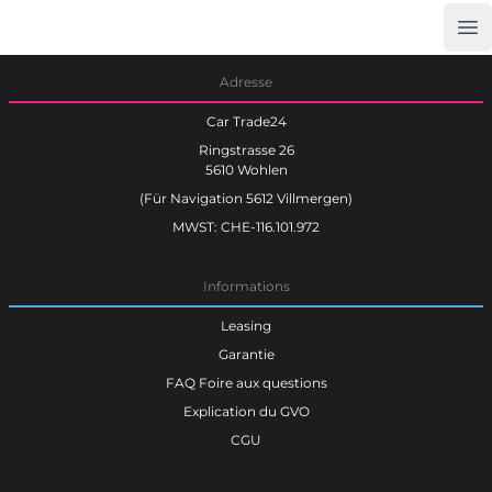
Op
Car Trade24
Adresse
Car Trade24
Ringstrasse 26
5610 Wohlen
(Für Navigation 5612 Villmergen)
MWST: CHE-116.101.972
Informations
Leasing
Garantie
FAQ Foire aux questions
Explication du GVO
CGU