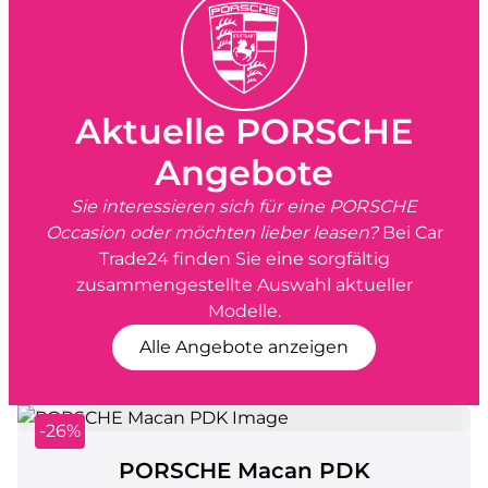
Aktuelle PORSCHE
Angebote
Sie interessieren sich für eine PORSCHE
Occasion oder möchten lieber leasen?
Bei Car
Trade24 finden Sie eine sorgfältig
zusammengestellte Auswahl aktueller
Modelle.
Alle Angebote anzeigen
-26%
PORSCHE Macan PDK