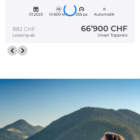
01.2023
14’600 km
265 ps
Automatik
66’900 CHF
882 CHF
Leasing ab
Unser Toppreis