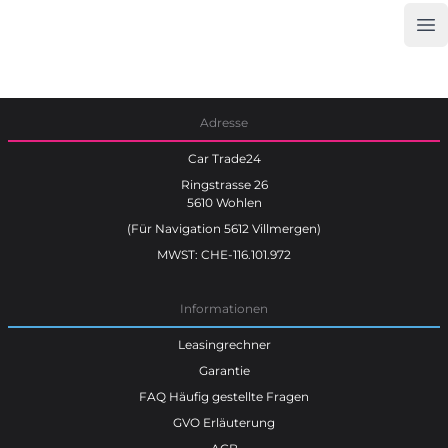
Op
Car Trade24
Adresse
Car Trade24
Ringstrasse 26
5610 Wohlen
(Für Navigation 5612 Villmergen)
MWST: CHE-116.101.972
Informationen
Leasingrechner
Garantie
FAQ Häufig gestellte Fragen
GVO Erläuterung