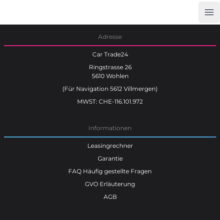
Op
Car Trade24
Adresse
Car Trade24
Ringstrasse 26
5610 Wohlen
(Für Navigation 5612 Villmergen)
MWST: CHE-116.101.972
Informationen
Leasingrechner
Garantie
FAQ Häufig gestellte Fragen
GVO Erläuterung
AGB