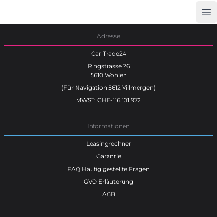
Op
Car Trade24
Adresse
Car Trade24
Ringstrasse 26
5610 Wohlen
(Für Navigation 5612 Villmergen)
MWST: CHE-116.101.972
Informationen
Leasingrechner
Garantie
FAQ Häufig gestellte Fragen
GVO Erläuterung
AGB