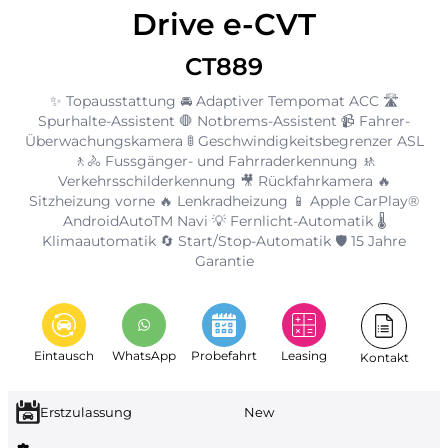
Drive e-CVT
CT889
✨ Topausstattung 🚘 Adaptiver Tempomat ACC 🛣️
Spurhalte-Assistent 🛑 Notbrems-Assistent 📹 Fahrer-
Überwachungskamera 🚦 Geschwindigkeitsbegrenzer ASL
🚶🚴 Fussgänger- und Fahrraderkennung 🚸
Verkehrsschilderkennung 🎥 Rückfahrkamera 🔥
Sitzheizung vorne 🔥 Lenkradheizung 📱 Apple CarPlay®
AndroidAutoTM Navi 💡 Fernlicht-Automatik 🌡️
Klimaautomatik 🔄 Start/Stop-Automatik 🛡️ 15 Jahre
Garantie
Eintausch
WhatsApp
Probefahrt
Leasing
Kontakt
Erstzulassung
New