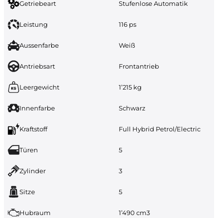
Getriebeart
Stufenlose Automatik
Leistung
116 ps
Aussenfarbe
Weiß
Antriebsart
Frontantrieb
Leergewicht
1’215 kg
Innenfarbe
Schwarz
Kraftstoff
Full Hybrid Petrol/Electric
Türen
5
Zylinder
3
Sitze
5
Hubraum
1’490 cm3