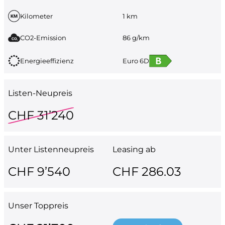
Kilometer
1 km
CO2-Emission
86 g/km
Energieeffizienz
Euro 6D
Listen-Neupreis
CHF 31’240
Unter Listenneupreis
Leasing ab
CHF 9’540
CHF 286.03
Unser Toppreis