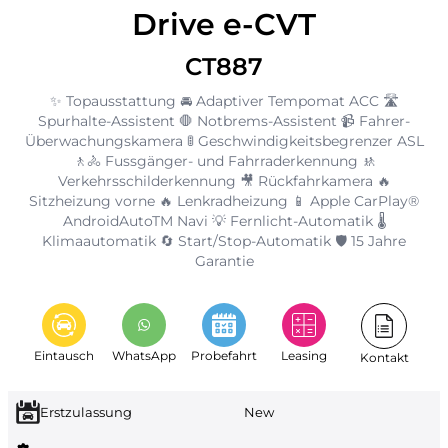
Drive e-CVT
CT887
✨ Topausstattung 🚘 Adaptiver Tempomat ACC 🛣️
Spurhalte-Assistent 🛑 Notbrems-Assistent 📹 Fahrer-
Überwachungskamera 🚦 Geschwindigkeitsbegrenzer ASL
🚶🚴 Fussgänger- und Fahrraderkennung 🚸
Verkehrsschilderkennung 🎥 Rückfahrkamera 🔥
Sitzheizung vorne 🔥 Lenkradheizung 📱 Apple CarPlay®
AndroidAutoTM Navi 💡 Fernlicht-Automatik 🌡️
Klimaautomatik 🔄 Start/Stop-Automatik 🛡️ 15 Jahre
Garantie
Eintausch
WhatsApp
Probefahrt
Leasing
Kontakt
Erstzulassung
New