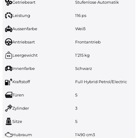
Getriebeart
Stufenlose Automatik
Leistung
116 ps
Aussenfarbe
Weiß
Antriebsart
Frontantrieb
Leergewicht
1’215 kg
Innenfarbe
Schwarz
Kraftstoff
Full Hybrid Petrol/Electric
Türen
5
Zylinder
3
Sitze
5
Hubraum
1’490 cm3