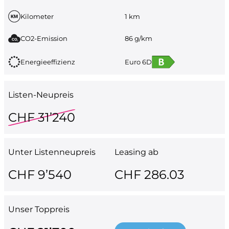
Kilometer
1 km
CO2-Emission
86 g/km
Energieeffizienz
Euro 6D
Listen-Neupreis
CHF 31’240
Unter Listenneupreis
Leasing ab
CHF 9’540
CHF 286.03
Unser Toppreis