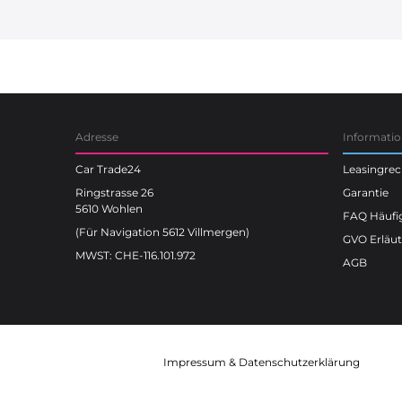
Car Trade24
Adresse
Informati
Car Trade24
Leasingre
Ringstrasse 26
Garantie
5610 Wohlen
FAQ Häufig
(Für Navigation 5612 Villmergen)
GVO Erläu
MWST: CHE-116.101.972
AGB
Impressum
&
Datenschutzerklärung