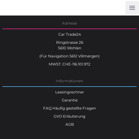
Op
Car Trade24
Adresse
Car Trade24
Ringstrasse 26
5610 Wohlen
(Für Navigation 5612 Villmergen)
MWST: CHE-116.101.972
Informationen
Leasingrechner
Garantie
FAQ Häufig gestellte Fragen
GVO Erläuterung
AGB