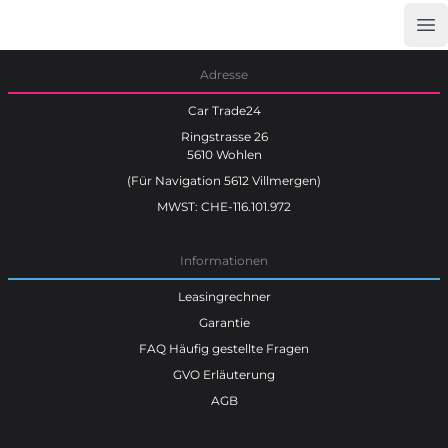
Op
Car Trade24
Adresse
Car Trade24
Ringstrasse 26
5610 Wohlen
(Für Navigation 5612 Villmergen)
MWST: CHE-116.101.972
Informationen
Leasingrechner
Garantie
FAQ Häufig gestellte Fragen
GVO Erläuterung
AGB