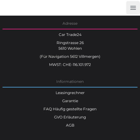
Op
Car Trade24
Adresse
Car Trade24
Ringstrasse 26
5610 Wohlen
(Für Navigation 5612 Villmergen)
MWST: CHE-116.101.972
Informationen
Leasingrechner
Garantie
FAQ Häufig gestellte Fragen
GVO Erläuterung
AGB