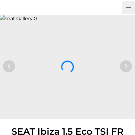
Op
Car Trade24
SEAT Ibiza 1.5 Eco TSI FR