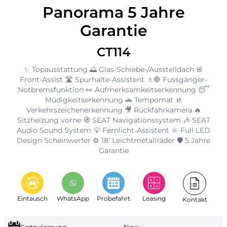
Panorama 5 Jahre
Garantie
CT114
✨ Topausstattung 🌅 Glas-Schiebe-/Ausstelldach 🚨
Front-Assist 🛣️ Spurhalte-Assistent 🚶🛑 Fussgänger-
Notbremsfunktion 👀 Aufmerksamkeitserkennung 😴
Müdigkeitserkennung 🚗 Tempomat 🚸
Verkehrszeichenerkennung 🎥 Rückfahrkamera 🔥
Sitzheizung vorne 🧭 SEAT Navigationssystem 🎶 SEAT
Audio Sound System 💡 Fernlicht-Assistent 🔆 Full LED
Design Scheinwerfer ⚙️ 18’ Leichtmetallräder 🛡️ 5 Jahre
Garantie
Eintausch
WhatsApp
Probefahrt
Leasing
Kontakt
Erstzulassung
New