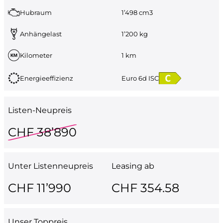
Hubraum
1’498 cm3
Anhängelast
1’200 kg
Kilometer
1 km
Energieeffizienz
Euro 6d ISC
Listen-Neupreis
CHF 38’890
Unter Listenneupreis
Leasing ab
CHF 11’990
CHF 354.58
Unser Toppreis