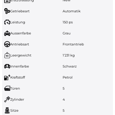
Getriebeart
Automatik
Leistung
150 ps
Aussenfarbe
Grau
Antriebsart
Frontantrieb
Leergewicht
1’231 kg
Innenfarbe
Schwarz
Kraftstoff
Petrol
Türen
5
Zylinder
4
Sitze
5