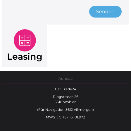
Senden
Leasing
Adresse
Car Trade24
Ringstrasse 26
5610 Wohlen
(Für Navigation 5612 Villmergen)
MWST: CHE-116.101.972