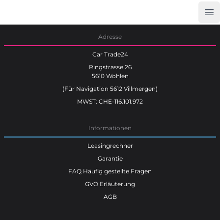
Op
Car Trade24
Adresse
Car Trade24
Ringstrasse 26
5610 Wohlen
(Für Navigation 5612 Villmergen)
MWST: CHE-116.101.972
Informationen
Leasingrechner
Garantie
FAQ Häufig gestellte Fragen
GVO Erläuterung
AGB