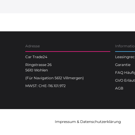
Car Trade24
Adresse
Informati
Car Trade24
Leasingre
Ringstrasse 26
Garantie
5610 Wohlen
FAQ Häufig
(Für Navigation 5612 Villmergen)
GVO Erläu
MWST: CHE-116.101.972
AGB
Impressum
&
Datenschutzerklärung