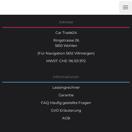
Op
Car Trade24
Adresse
Car Trade24
Ringstrasse 26
5610 Wohlen
(Für Navigation 5612 Villmergen)
MWST: CHE-116.101.972
Informationen
Leasingrechner
Garantie
FAQ Häufig gestellte Fragen
GVO Erläuterung
AGB