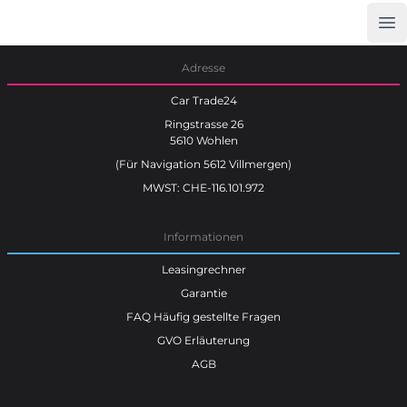
Op
Car Trade24
Adresse
Car Trade24
Ringstrasse 26
5610 Wohlen
(Für Navigation 5612 Villmergen)
MWST: CHE-116.101.972
Informationen
Leasingrechner
Garantie
FAQ Häufig gestellte Fragen
GVO Erläuterung
AGB