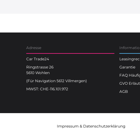
Car Trade24
Adresse
Informati
Car Trade24
Leasingre
Ringstrasse 26
Garantie
5610 Wohlen
FAQ Häufig
(Für Navigation 5612 Villmergen)
GVO Erläu
MWST: CHE-116.101.972
AGB
Impressum
&
Datenschutzerklärung