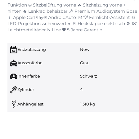
Funktion ❄️ Sitzbelüftung vorne 🔥 Sitzheizung vorne +
hinten 🔥 Lenkrad beheizbar 🎶 Premium Audiosystem Bose
📱 Apple CarPlay® AndroidAutoTM 💡 Fernlicht-Assistent 🔆
LED-Projektionsscheinwerfer 🚪 Heckklappe elektrisch ⚙️ 18’
Leichtmetallräder N Line 🛡️ 5 Jahre Garantie
Erstzulassung
New
Aussenfarbe
Grau
Innenfarbe
Schwarz
Zylinder
4
Anhängelast
1’310 kg