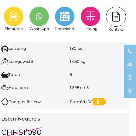
Eintausch
WhatsApp
Probefahrt
Leasing
Kontakt
Leistung
180 ps
Leergewicht
1’650 kg
Türen
5
Hubraum
1’598 cm3
Energieeffizienz
Euro 6d ISC
Listen-Neupreis
CHF 51’090