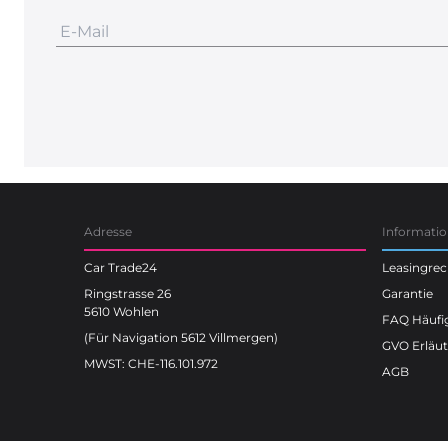
Adresse
Informati
Car Trade24
Leasingre
Ringstrasse 26
Garantie
5610 Wohlen
FAQ Häufig
(Für Navigation 5612 Villmergen)
GVO Erläu
MWST: CHE-116.101.972
AGB