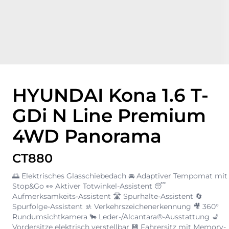
HYUNDAI Kona 1.6 T-
GDi N Line Premium
4WD Panorama
CT880
🌅 Elektrisches Glasschiebedach 🚘 Adaptiver Tempomat mit
Stop&Go 👀 Aktiver Totwinkel-Assistent 😴
Aufmerksamkeits-Assistent 🛣️ Spurhalte-Assistent 🔄
Spurfolge-Assistent 🚸 Verkehrszeichenerkennung 🎥 360°
Rundumsichtkamera 🐂 Leder-/Alcantara®-Ausstattung 💺
Vordersitze elektrisch verstellbar 💾 Fahrersitz mit Memory-