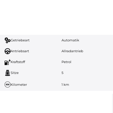
Getriebeart
Automatik
Antriebsart
Allradantrieb
Kraftstoff
Petrol
Sitze
5
Kilometer
1 km