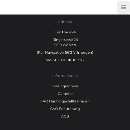
Op
Car Trade24
Adresse
Car Trade24
Ringstrasse 26
5610 Wohlen
(Für Navigation 5612 Villmergen)
MWST: CHE-116.101.972
Informationen
Leasingrechner
Garantie
FAQ Häufig gestellte Fragen
GVO Erläuterung
AGB