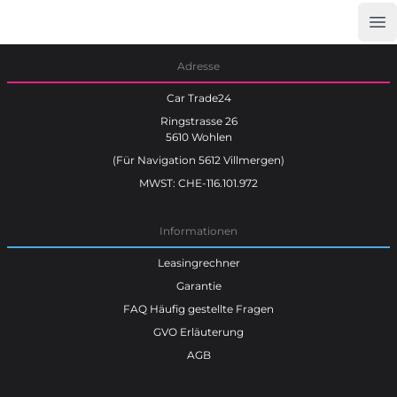
Op
Car Trade24
Adresse
Car Trade24
Ringstrasse 26
5610 Wohlen
(Für Navigation 5612 Villmergen)
MWST: CHE-116.101.972
Informationen
Leasingrechner
Garantie
FAQ Häufig gestellte Fragen
GVO Erläuterung
AGB