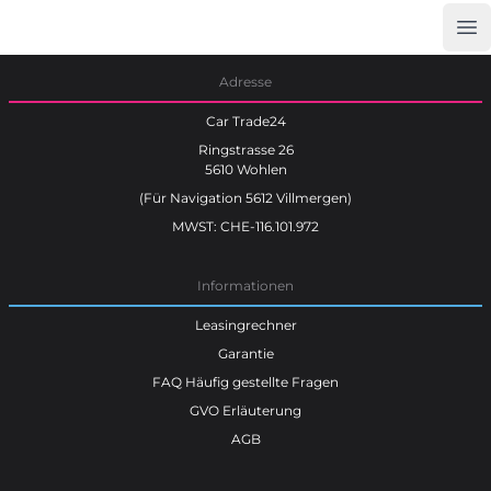
Op
Car Trade24
Adresse
Car Trade24
Ringstrasse 26
5610 Wohlen
(Für Navigation 5612 Villmergen)
MWST: CHE-116.101.972
Informationen
Leasingrechner
Garantie
FAQ Häufig gestellte Fragen
GVO Erläuterung
AGB