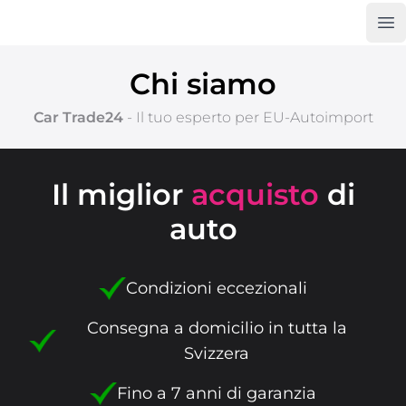
Op
Car Trade24
Chi siamo
Car Trade24
- Il tuo esperto per
EU-Autoimport
Il miglior
acquisto
di
auto
Condizioni eccezionali
Consegna a domicilio in tutta la
Svizzera
Fino a 7 anni di garanzia