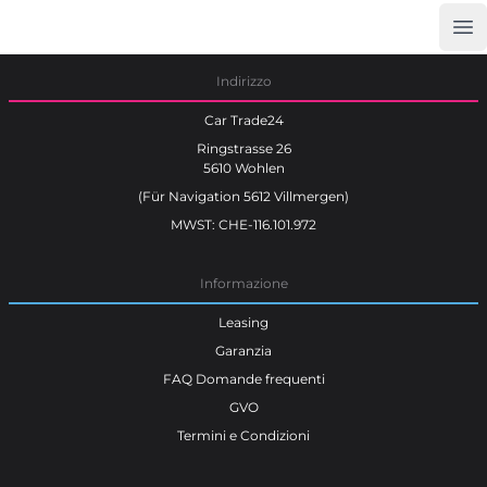
Op
Car Trade24
Indirizzo
Car Trade24
Ringstrasse 26
5610 Wohlen
(Für Navigation 5612 Villmergen)
MWST: CHE-116.101.972
Informazione
Leasing
Garanzia
FAQ Domande frequenti
GVO
Termini e Condizioni