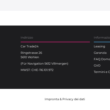
Car Trade24
Indirizzo
Informazi
Car Trade24
Leasing
Ringstrasse 26
Garanzia
5610 Wohlen
FAQ Doman
(Für Navigation 5612 Villmergen)
GVO
MWST: CHE-116.101.972
Termini e 
Impronta
&
Privacy dei dati