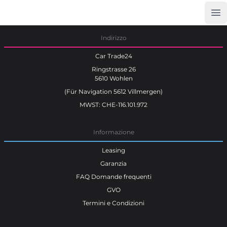
Op
Car Trade24
Indirizzo
Car Trade24
Ringstrasse 26
5610 Wohlen
(Für Navigation 5612 Villmergen)
MWST: CHE-116.101.972
Informazione
Leasing
Garanzia
FAQ Domande frequenti
GVO
Termini e Condizioni