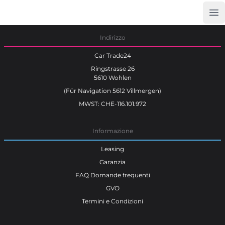
Op
Car Trade24
Indirizzo
Car Trade24
Ringstrasse 26
5610 Wohlen
(Für Navigation 5612 Villmergen)
MWST: CHE-116.101.972
Informazione
Leasing
Garanzia
FAQ Domande frequenti
GVO
Termini e Condizioni