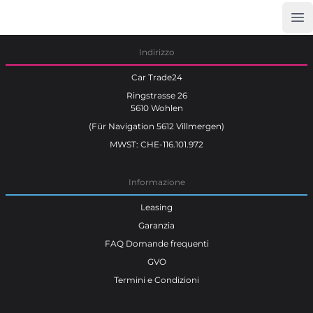
Op
Car Trade24
Indirizzo
Car Trade24
Ringstrasse 26
5610 Wohlen
(Für Navigation 5612 Villmergen)
MWST: CHE-116.101.972
Informazione
Leasing
Garanzia
FAQ Domande frequenti
GVO
Termini e Condizioni