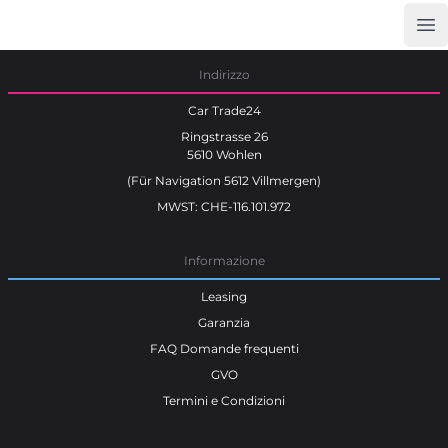
Op
Car Trade24
Indirizzo
Car Trade24
Ringstrasse 26
5610 Wohlen
(Für Navigation 5612 Villmergen)
MWST: CHE-116.101.972
Informazione
Leasing
Garanzia
FAQ Domande frequenti
GVO
Termini e Condizioni