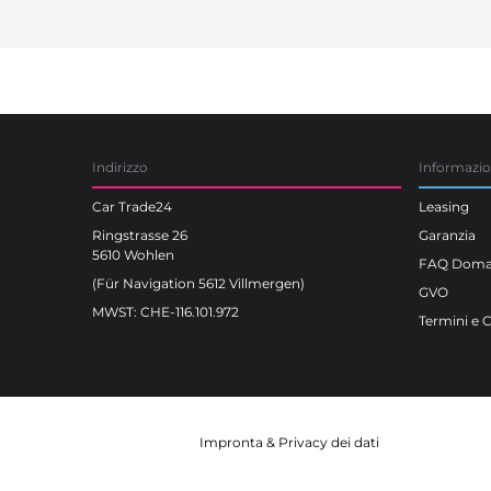
Car Trade24
Indirizzo
Informazi
Car Trade24
Leasing
Ringstrasse 26
Garanzia
5610 Wohlen
FAQ Doman
(Für Navigation 5612 Villmergen)
GVO
MWST: CHE-116.101.972
Termini e 
Impronta
&
Privacy dei dati