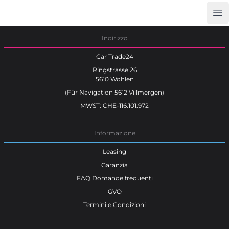
Op
Car Trade24
Indirizzo
Car Trade24
Ringstrasse 26
5610 Wohlen
(Für Navigation 5612 Villmergen)
MWST: CHE-116.101.972
Informazione
Leasing
Garanzia
FAQ Domande frequenti
GVO
Termini e Condizioni