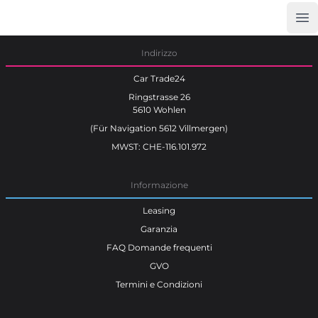
Op
Car Trade24
Indirizzo
Car Trade24
Ringstrasse 26
5610 Wohlen
(Für Navigation 5612 Villmergen)
MWST: CHE-116.101.972
Informazione
Leasing
Garanzia
FAQ Domande frequenti
GVO
Termini e Condizioni