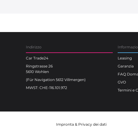
Car Trade24
Indirizzo
Informazi
Car Trade24
Leasing
Ringstrasse 26
Garanzia
5610 Wohlen
FAQ Doman
(Für Navigation 5612 Villmergen)
GVO
MWST: CHE-116.101.972
Termini e 
Impronta
&
Privacy dei dati