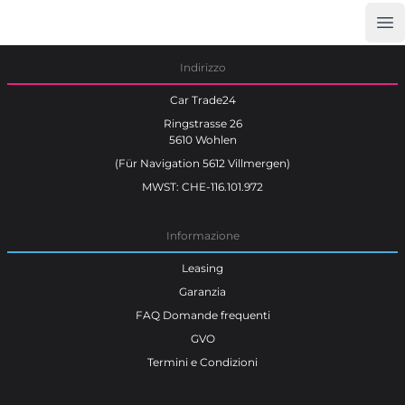
Op
Car Trade24
Indirizzo
Car Trade24
Ringstrasse 26
5610 Wohlen
(Für Navigation 5612 Villmergen)
MWST: CHE-116.101.972
Informazione
Leasing
Garanzia
FAQ Domande frequenti
GVO
Termini e Condizioni