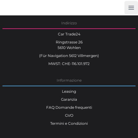
Op
Car Trade24
Indirizzo
Car Trade24
Ringstrasse 26
5610 Wohlen
(Für Navigation 5612 Villmergen)
MWST: CHE-116.101.972
Informazione
Leasing
Garanzia
FAQ Domande frequenti
GVO
Termini e Condizioni