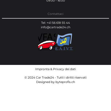
09:00 - 16:00
Contattaci
Tel: +41 56 618 55 44
info@cartrade24.ch
Impronta
&
Privacy dei dati
© 2024 Car Trade24 - Tutti i diritti riservati
Designed by
byteprofis.ch